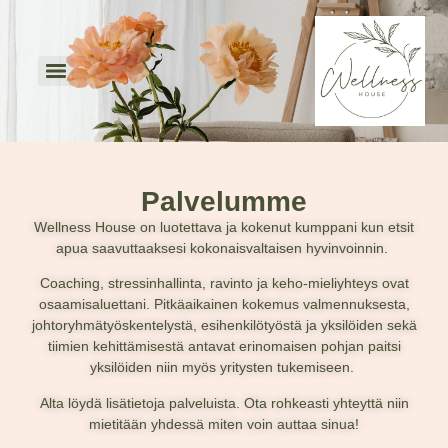
Palvelumme
Wellness House on luotettava ja kokenut kumppani kun etsit
apua saavuttaaksesi kokonaisvaltaisen hyvinvoinnin.
Coaching, stressinhallinta, ravinto ja keho-mieliyhteys ovat
osaamisaluettani. Pitkäaikainen kokemus valmennuksesta,
johtoryhmätyöskentelystä, esihenkilötyöstä ja yksilöiden sekä
tiimien kehittämisestä antavat erinomaisen pohjan paitsi
yksilöiden niin myös yritysten tukemiseen.
Alta löydä lisätietoja palveluista. Ota rohkeasti yhteyttä niin
mietitään yhdessä miten voin auttaa sinua!